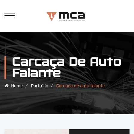
Carcaça De Auto
Falante
Home
⁄
Portfólio
⁄
Carcaça de auto falante